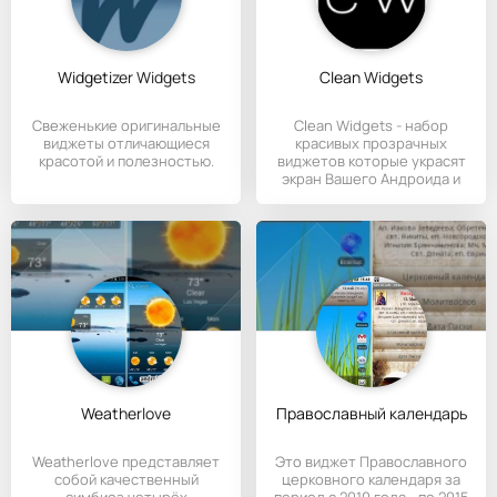
Widgetizer Widgets
Clean Widgets
Свеженькие оригинальные
Clean Widgets - набор
виджеты отличающиеся
красивых прозрачных
красотой и полезностью.
виджетов которые украсят
экран Вашего Андроида и
будут
Weatherlove
Православный календарь
Weatherlove представляет
Это виджет Православного
собой качественный
церковного календаря за