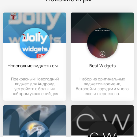
Новогодние виджеты с часами
Best Widgets
Прекрасный Новогодний
Набор из оригинальных
виджет для Андроид
виджетов времени,
устройств с большим
батарейки, зарядки и много
набором украшений для
еще интересного.
рабочего стола.