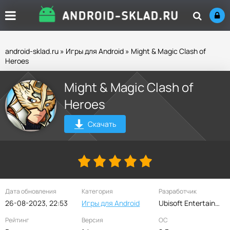
android-sklad.ru
»
Игры для Android
» Might & Magic Clash of
Heroes
Might & Magic Clash of
Heroes
Скачать
Дата обновления
Категория
Разработчик
26-08-2023, 22:53
Игры для Android
Ubisoft Entertainment
Рейтинг
Версия
ОС