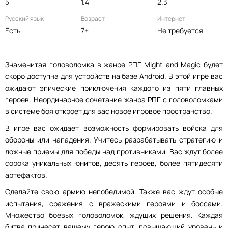
5
1.4
2.3
Русский язык
Возраст
Интернет
Есть
7+
Не требуется
Знаменитая головоломка в жанре РПГ Might and Magic будет
скоро доступна для устройств на базе Android. В этой игре вас
ожидают эпические приключения каждого из пяти главных
героев. Неординарное сочетание жанра РПГ с головоломками
в системе боя откроет для вас новое игровое пространство.
В игре вас ожидает возможность формировать войска для
обороны или нападения. Учитесь разрабатывать стратегию и
ложные приемы для победы над противниками. Вас ждут более
сорока уникальных юнитов, десять героев, более пятидесяти
артефактов.
Сделайте свою армию непобедимой. Также вас ждут особые
испытания, сражения с вражескими героями и боссами.
Множество боевых головоломок, ждущих решения. Каждая
битва принесет вашему герою опыт, повышающий уровень и