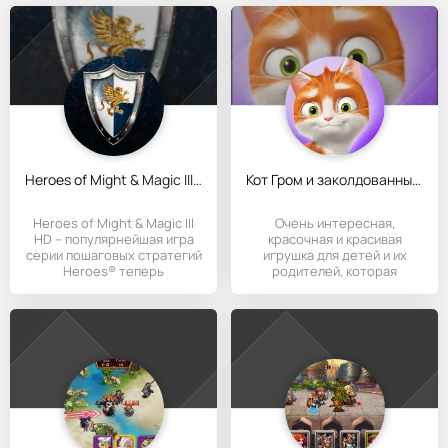
Heroes of Might & Magic III HD
Кот Гром и заколдованный дом
Heroes of Might & Magic III
Очень интересная,
HD – популярнейшая игра
красочная и красивая
серии пошаговых стратегий
игрушка для детей и их
Heroes® теперь
родителей, которая
принесет