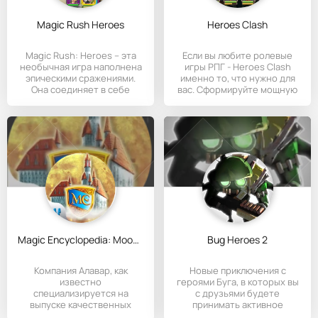
Magic Rush Heroes
Heroes Clash
Magic Rush: Heroes – эта
Если вы любите ролевые
необычная игра наполнена
игры РПГ - Heroes Clash
эпическими сражениями.
именно то, что нужно для
Она соединяет в себе
вас. Сформируйте мощную
Magic Encyclopedia: Moonlight
Bug Heroes 2
Компания Алавар, как
Новые приключения с
известно
героями Буга, в которых вы
специализируется на
с друзьями будете
выпуске качественных
принимать активное
квестов. И этот не стал
участие.