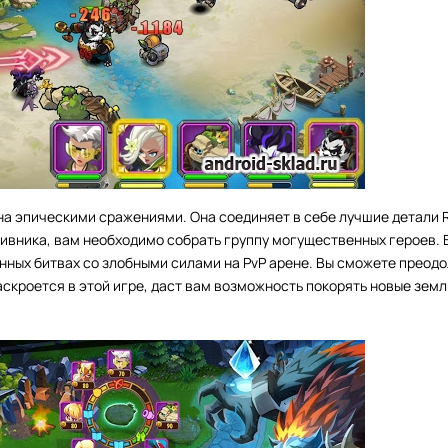
на эпическими сражениями. Она соединяет в себе лучшие детали 
тивника, вам необходимо собрать группу могущественных героев.
ных битвах со злобными силами на PvP арене. Вы сможете преод
аскроется в этой игре, даст вам возможность покорять новые зем