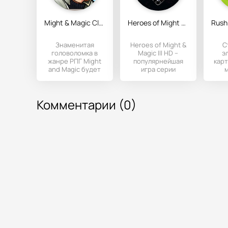
Might & Magic Clash of Heroes
Heroes of Might & Magic III HD
Знаменитая
Heroes of Might &
С
головоломка в
Magic III HD –
э
жанре РПГ Might
популярнейшая
карт
and Magic будет
игра серии
скоро доступна
пошаговых
для устройств на
стратегий
кр
базе
Heroes® теперь
н
Комментарии (0)
обо