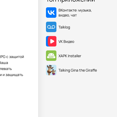
ВКонтакте: музыка,
видео, чат
Talklog
VK Видео
XAPK Installer
RPG с защитой
 Ваша
олевать
Talking Gina the Giraffe
ли и защищать