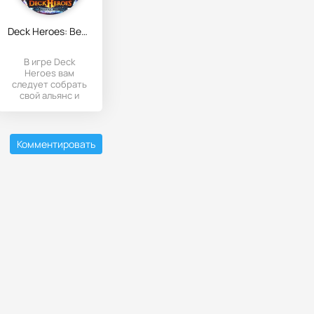
Deck Heroes: Великая Битва!
В игре Deck
Heroes вам
следует собрать
свой альянс и
принять нелегкий
бой с противником
на стороне
Комментировать