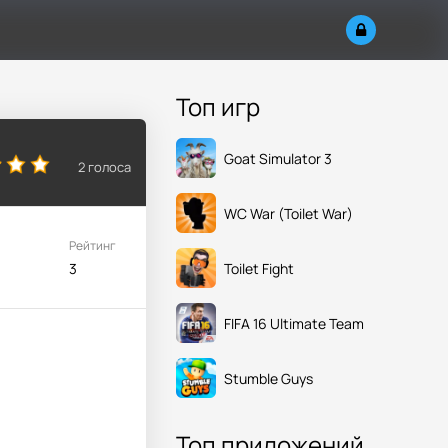
Топ игр
Goat Simulator 3
2
голоса
WC War (Toilet War)
Рейтинг
Toilet Fight
3
FIFA 16 Ultimate Team
Stumble Guys
Топ приложений