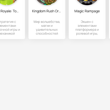
Rush Royale: Tower Defense TD
Kingdom Rush Origins
Magic Rampage
тратегия с
Мир волшебства,
Экшен с
лементами
магии и
элементами
очной игры и
удивительных
платформера и
механикой
способностей
ролевой игры,
«Защита
ждет своих
события в которой
епости», где
героев.
происходят в
еобходимо
вымышленной
ронять базу