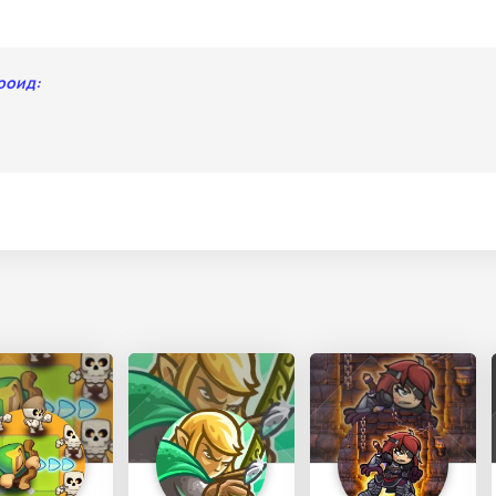
роид: