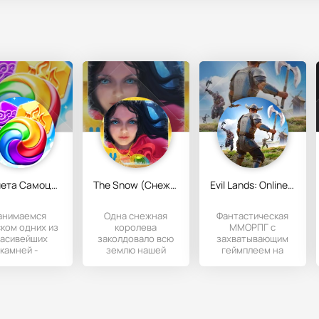
Планета Самоцветов
The Snow (Снежная История)
Evil Lands: Online Action RPG
анимаемся
Одна снежная
Фантастическая
ком одних из
королева
ММОРПГ с
расивейших
заколдовало всю
захватывающим
камней -
землю нашей
геймплеем на
амоцветов.
маленькой
мобильные
авайте ходы,
героини,
устройства с
одумывая на
превратив округу
Андроидом.
перед
в заснеженную