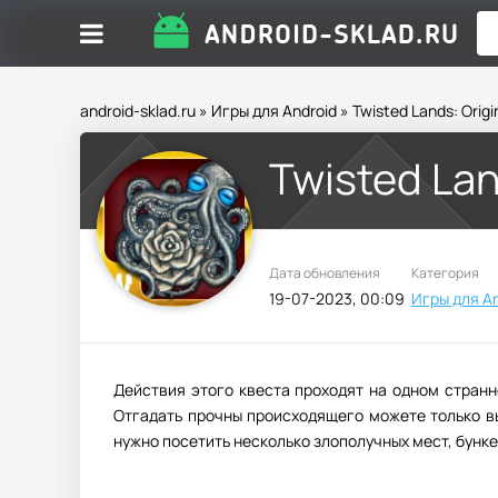
android-sklad.ru
»
Игры для Android
» Twisted Lands: Origi
Twisted Lan
Дата обновления
Категория
19-07-2023, 00:09
Игры для An
Действия этого квеста проходят на одном странн
Отгадать прочны происходящего можете только вы
нужно посетить несколько злополучных мест, бунке