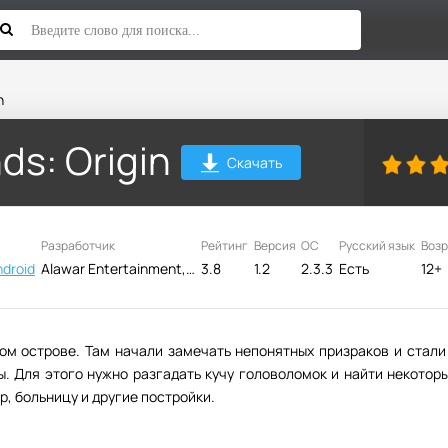
n
ds: Origin
Скачать
Разработчик
Рейтинг
Версия
ОС
Русский язык
Возр
droid
Alawar Entertainment, Inc.
3.8
1.2
2.3.3
Есть
12+
ом острове. Там начали замечать непонятных призраков и стали
. Для этого нужно разгадать кучу головоломок и найти некотор
р, больницу и другие постройки.