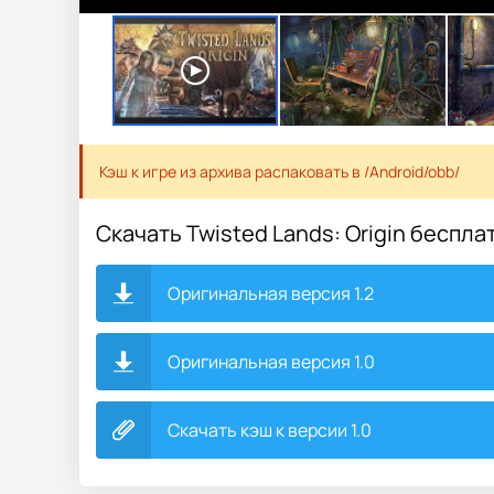
Кэш к игре из архива распаковать в /Android/obb/
Скачать Twisted Lands: Origin беспла
Оригинальная версия 1.2
Оригинальная версия 1.0
Скачать кэш к версии 1.0