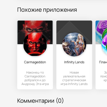
Похожие приложения
Carmageddon
Infinity Lands
Наконец-то
Новая
З
Carmageddon
увлекательная
поис
добрался и до
стратегическая
к
Андроид. Эта игра
игра Infinity Lands
многим напомнит
изначально была
с
Twisted Metall, так
создана для
Созд
как
игровой консоли
пр
Комментарии (0)