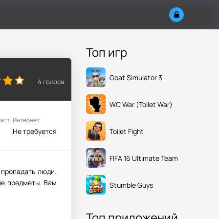
Топ игр
Goat Simulator 3
4
голоса
WC War (Toilet War)
аст
Интернет
Toilet Fight
Не требуется
FIFA 16 Ultimate Team
 пропадать люди.
ые предметы. Вам
Stumble Guys
Топ приложений