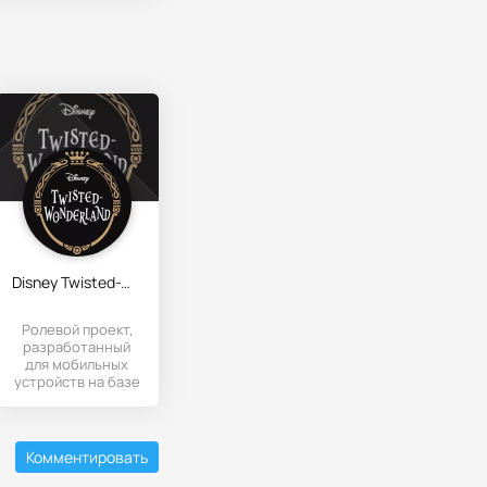
Disney Twisted-Wonderland
Ролевой проект,
разработанный
для мобильных
устройств на базе
Андроид
Комментировать