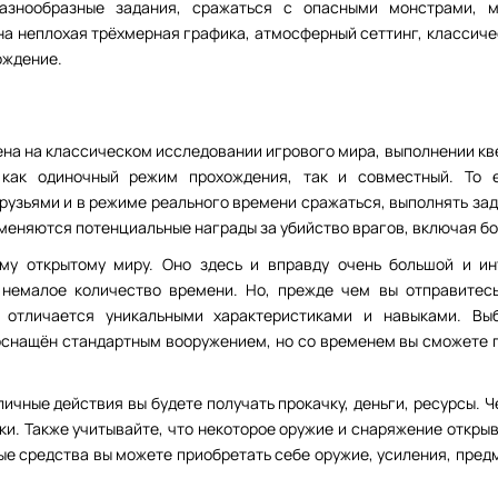
азнообразные задания, сражаться с опасными монстрами, 
на неплохая трёхмерная графика, атмосферный сеттинг, классиче
ождение.
оена на классическом исследовании игрового мира, выполнении кв
 как одиночный режим прохождения, так и совместный. То 
рузьями и в режиме реального времени сражаться, выполнять зада
меняются потенциальные награды за убийство врагов, включая бос
му открытому миру. Оно здесь и вправду очень большой и ин
 немалое количество времени. Но, прежде чем вы отправитесь
 отличается уникальными характеристиками и навыками. Вы
 оснащён стандартным вооружением, но со временем вы сможете 
ичные действия вы будете получать прокачку, деньги, ресурсы. Ч
ки. Также учитывайте, что некоторое оружие и снаряжение открыв
ые средства вы можете приобретать себе оружие, усиления, пред