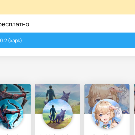
 бесплатно
0.2 (xapk)