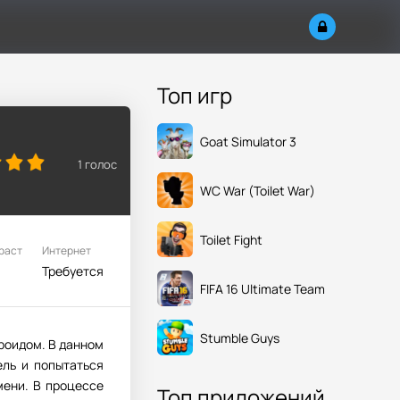
Топ игр
Goat Simulator 3
1
голос
WC War (Toilet War)
Toilet Fight
раст
Интернет
Требуется
FIFA 16 Ultimate Team
Stumble Guys
роидом. В данном
ель и попытаться
мени. В процессе
Топ приложений