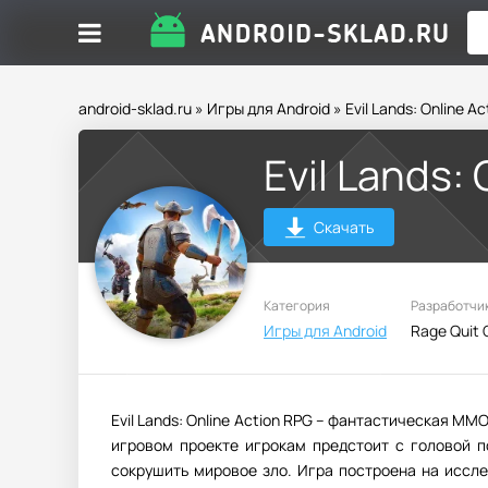
android-sklad.ru
»
Игры для Android
» Evil Lands: Online A
Evil Lands:
Скачать
Категория
Разработчи
Игры для Android
Rage Quit
Evil Lands: Online Action RPG – фантастическая 
игровом проекте игрокам предстоит с головой п
сокрушить мировое зло. Игра построена на иссл