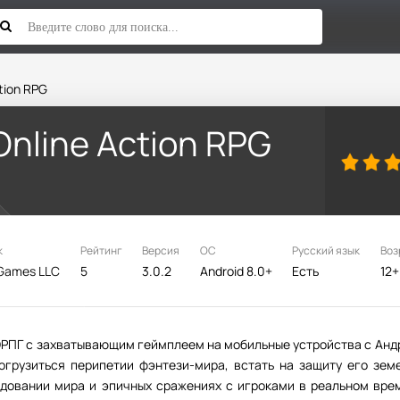
ction RPG
 Online Action RPG
к
Рейтинг
Версия
ОС
Русский язык
Воз
 Games LLC
5
3.0.2
Android 8.0+
Есть
12+
ММОРПГ с захватывающим геймплеем на мобильные устройства с Анд
огрузиться перипетии фэнтези-мира, встать на защиту его зем
едовании мира и эпичных сражениях с игроками в реальном вре