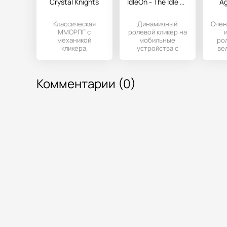
Crystal Knights
IdleOn - The Idle RPG
Ag
Классическая
Динамичный
Очен
ММОРПГ с
ролевой кликер на
механикой
мобильные
ро
кликера,
устройства с
ве
качественной
Андроидом, где
оф
аниме стилистикой
игрокам
ст
и трёхмерным
предстоит
г
Комментарии (0)
оформлением,
поучаствовать