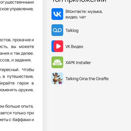
могущественными
ское управление,
ВКонтакте: музыка,
видео, чат
Talklog
естов, прокачке и
VK Видео
есть, вы можете
ния и так далее.
сов, и задания.
XAPK Installer
тересный. Чтобы
 в путешествие,
Talking Gina the Giraffe
бирайте героя в
поменять оружие,
ем больше опыта,
ается только при
меты с баффами и