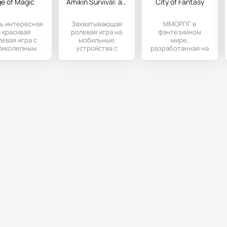
e of Magic
Amikin Survival: аниме RPG
City of Fantasy
ь интересная
Захватывающая
ММОРПГ в
и красивая
ролевая игра на
фэнтезийном
левая игра с
мобильные
мире,
ликолепным
устройства с
разработанная на
ормлением,
Андроидом, где
Андроид-
андартным
геймерам
устройства.
еймплеем и
предстоит
погрузиться