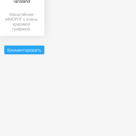
Tarisland
Масштабная
ММОРПГ с очень
красивой
графикой,
сделанная по всем
канонам jRPG с
большим
количеством
Комментировать