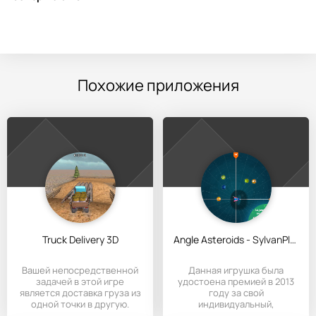
Похожие приложения
Truck Delivery 3D
Angle Asteroids - SylvanPlay™
Вашей непосредственной
Данная игрушка была
задачей в этой игре
удостоена премией в 2013
является доставка груза из
году за свой
одной точки в другую.
индивидуальный,
увлекательный геймплей.