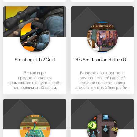
Shooting club 2 Gold
HE: Smithsonian Hidden Object
В этой игре
В поисках потерянного
предоставляется
алмаза... Нашей главной
возможность ощутить себя
задачей является поиск
настоящим снайпером,
алмаза, который был разбит
причем все сделано
на