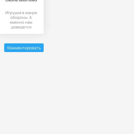
Игрушка в жанре
обороны. А
именно нам
доведется
защищать
принцессу,
которая
находиться под
Комментировать
нашей