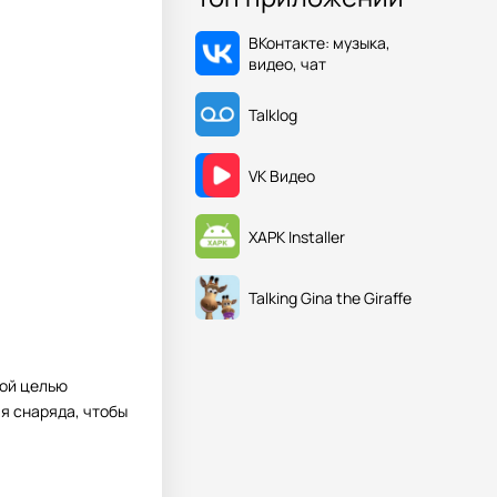
ВКонтакте: музыка,
видео, чат
Talklog
VK Видео
XAPK Installer
Talking Gina the Giraffe
ной целью
я снаряда, чтобы