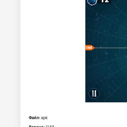
Файл:
apk
Версия:
1.1.66