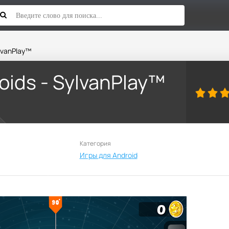
ylvanPlay™
oids - SylvanPlay™
Категория
Игры для Android