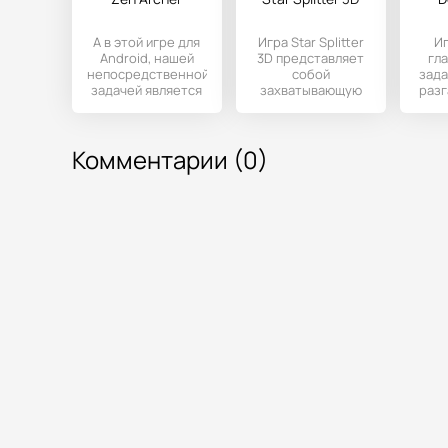
А в этой игре для
Игра Star Splitter
Иг
Android, нашей
3D представляет
гл
непосредственной
собой
зада
задачей является
захватывающую
разг
точные попадания
леталку со
ино
в цель.
стрельбой. Сюжет
насыщен
п
Комментарии (0)