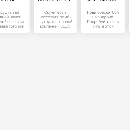
рушка, где
Окунитесь в
Новый баскетбол
авной нашей
настоящий зомби
на андроид.
чей является
шутер, от топовой
Попробуйте свои
адка того или
компании - SEGA.
силы в этой
го главного
Данная игрушка
чудесной,
героя из
еще была весьма
спортивной игре.
опулярной
Отработай новую