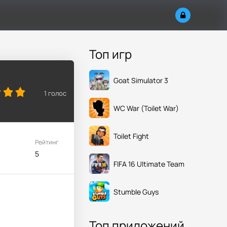
Топ игр
Goat Simulator 3
1
голос
WC War (Toilet War)
Toilet Fight
Рейтинг
5
FIFA 16 Ultimate Team
Stumble Guys
Топ приложений