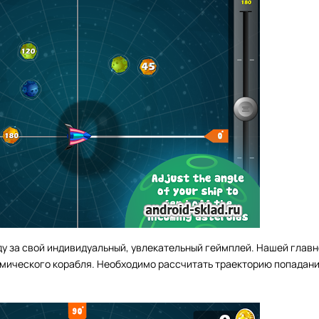
ду за свой индивидуальный, увлекательный геймплей. Нашей глав
смического корабля. Необходимо рассчитать траекторию попадани