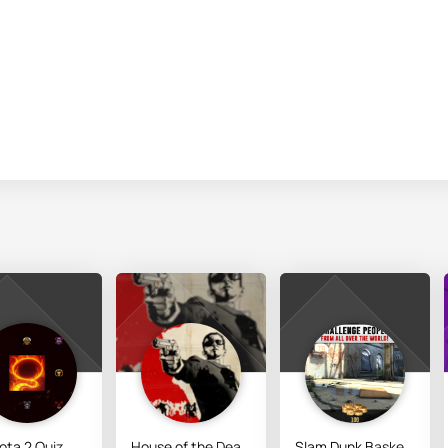
ota 2 Quiz
House of the Dead Overkill: LR
Slam Dunk Basketball 2