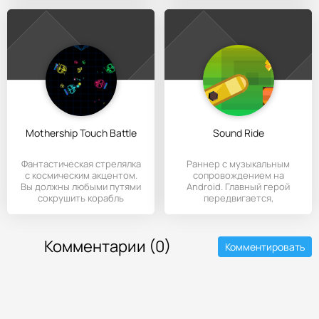
Mothership Touch Battle
Sound Ride
Фантастическая стрелялка
Раннер с музыкальным
с космическим акцентом.
сопровождением на
Вы должны любыми путями
Android. Главный герой
сокрушить корабль
передвигается,
перебирается через
Комментарии (0)
Комментировать