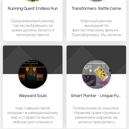
Running Quest Endless Run
Transformers: Battle Game
Средневековый раннер,
Классный раннер
где мы выбравшись из
вышедший по
храма должны бежать и
фантастическому фильму -
непосредственно
Трансформеры. Мы должны
уничтожать всех
остановить беспредел,
Wayward Souls
Smart Pointer - Unique Puzzle Game
Наш главный герой
Головоломка со смыслом.
попадает в неведанный ему
Управляя траекториями и
мир и старается выжить
движением шариков, вы
любыми доступными и
должны преодолеть
допустимыми