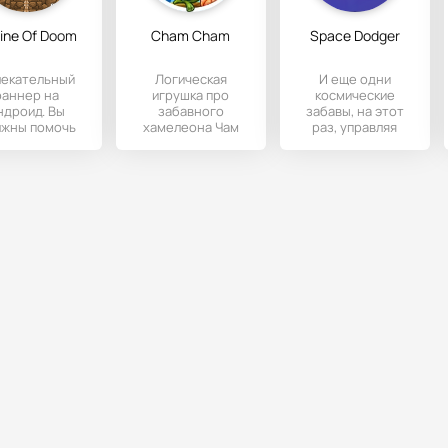
ine Of Doom
Cham Cham
Space Dodger
лекательный
Логическая
И еще одни
раннер на
игрушка про
космические
ндроид. Вы
забавного
забавы, на этот
лжны помочь
хамелеона Чам
раз, управляя
ому шахтеру
Чама, которому мы
своим
еодолевать
поможем
могущественным
гообразные
преодолевать
кораблем, вы
возникающие
должны