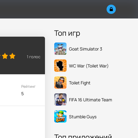
Топ игр
Goat Simulator 3
1
голос
WC War (Toilet War)
Toilet Fight
Рейтинг
5
FIFA 16 Ultimate Team
Stumble Guys
Топ приложений