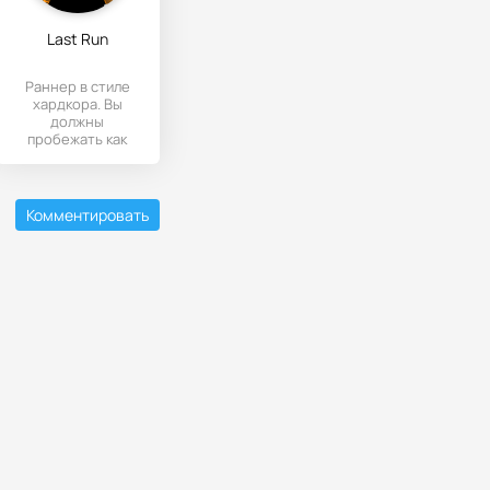
Last Run
Раннер в стиле
хардкора. Вы
должны
пробежать как
можно быстрей и
естественно
дальше своих
Комментировать