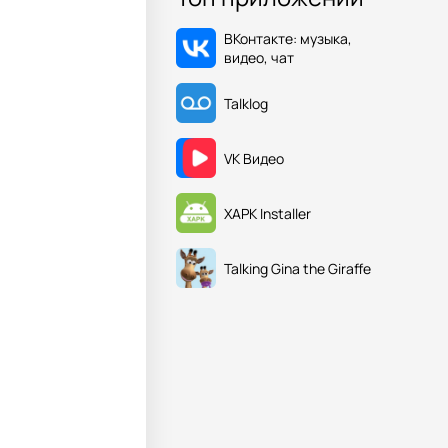
ВКонтакте: музыка,
видео, чат
Talklog
VK Видео
XAPK Installer
Talking Gina the Giraffe