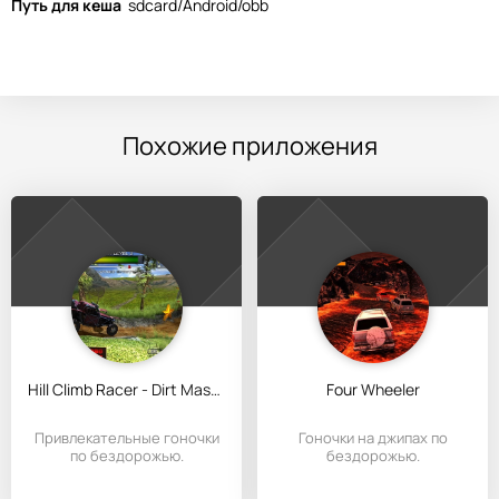
Путь для кеша
sdcard/Android/obb
Похожие приложения
Hill Climb Racer - Dirt Masters
Four Wheeler
Привлекательные гоночки
Гоночки на джипах по
по бездорожью.
бездорожью.