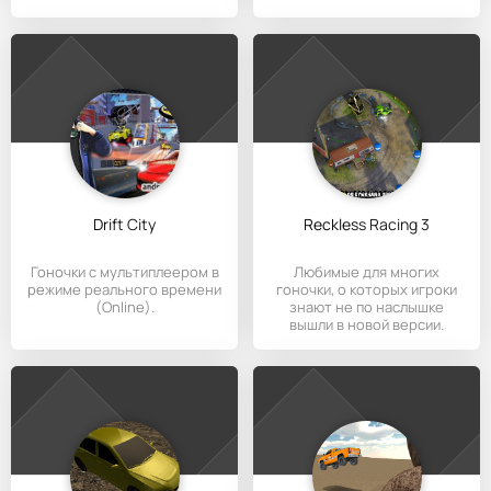
Drift City
Reckless Racing 3
Гоночки с мультиплеером в
Любимые для многих
режиме реального времени
гоночки, о которых игроки
(Online).
знают не по наслышке
вышли в новой версии.