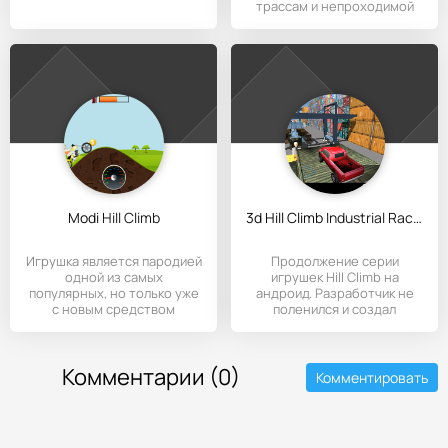
трассам и непроходимой
Modi Hill Climb
3d Hill Climb Industrial Racing 2014
Игрушка является пародией
Продолжение серии
одной из самых
игрушек Hill Climb на
популярных, но только уже
андроид. Разработчик не
с новым средством
поленился и создал
передвижением
великолепное
Комментарии (0)
Комментировать