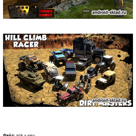
Файл:
apk + кеш