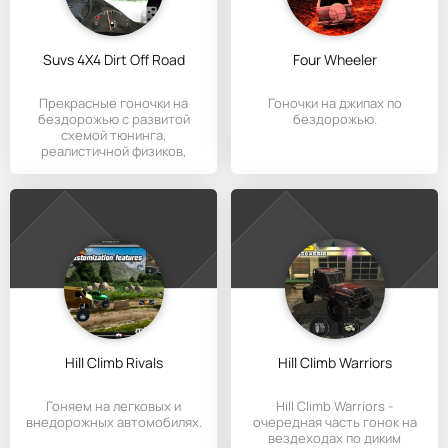
Suvs 4X4 Dirt Off Road
Four Wheeler
Прекрасные гоночки на
Гоночки на джипах по
бездорожью с развитой
бездорожью.
схемой тюнинга,
реалистичной физиков,
выбором машин, в
Hill Climb Rivals
Hill Climb Warriors
Гоняем на легковых и
Hill Climb Warriors -
внедорожных автомобилях.
очередная часть гонок на
вездеходах по диким