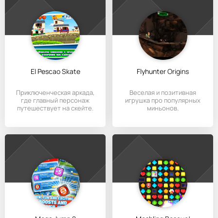
El Pescao Skate
Flyhunter Origins
Приключенческая аркада,
Веселая и позитивная
где главный персонаж
игрушка про популярных
путешествует на скейте.
миньонов.