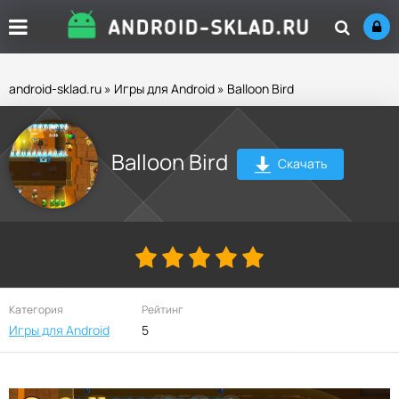
android-sklad.ru
»
Игры для Android
» Balloon Bird
Balloon Bird
Скачать
Категория
Рейтинг
Игры для Android
5