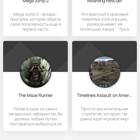
Mega Jump 2
Moshling Rescue!
Mega Jump 2 - аркада -
Интересный и красивый
прыгалка, которая обрела
геймплей этой игрушки,
свою популярность еще в
разворачивает её
первой части.
потенциал жанра - "Три в
The Maze Runner
Timelines Assault on America
Попав в один из самых
Просто восхитительная
загадочных лабиринтов, Вы
стратегия, которую так
должны любым путем
давно ждал игровой мир!
постараться выбраться из
него.