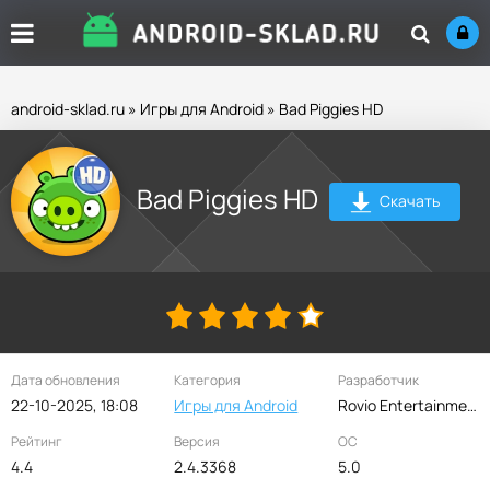
android-sklad.ru
»
Игры для Android
» Bad Piggies HD
Bad Piggies HD
Скачать
Дата обновления
Категория
Разработчик
22-10-2025, 18:08
Игры для Android
Rovio Entertainment Corporation
Рейтинг
Версия
ОС
4.4
2.4.3368
5.0