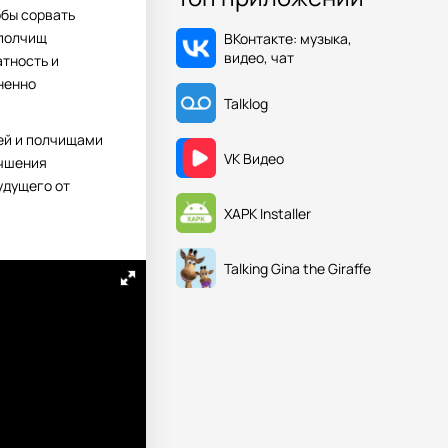
обы сорвать
 полчищ
ВКонтакте: музыка,
видео, чат
атность и
ненно
Talklog
цей и полчищами
VK Видео
учшения
удущего от
XAPK Installer
Talking Gina the Giraffe