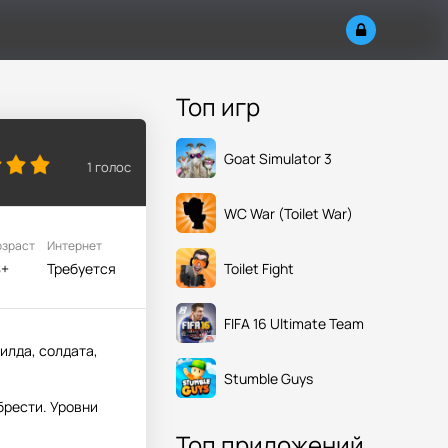
Топ игр
Goat Simulator 3
1
голос
WC War (Toilet War)
озраст
Интернет
Toilet Fight
8+
Требуется
FIFA 16 Ultimate Team
илда, солдата,
Stumble Guys
брести. Уровни
Топ приложений