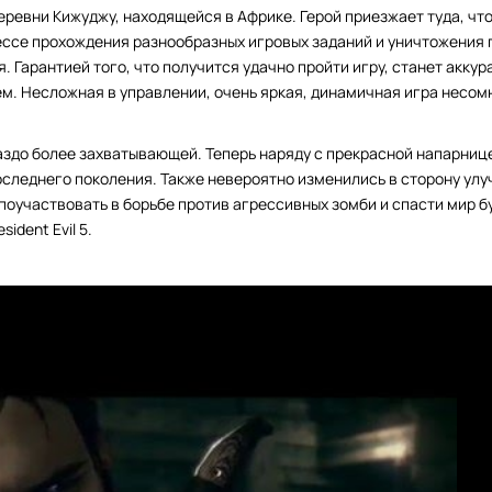
еревни Кижуджу, находящейся в Африке. Герой приезжает туда, чт
ессе прохождения разнообразных игровых заданий и уничтожения
 Гарантией того, что получится удачно пройти игру, станет аккур
. Несложная в управлении, очень яркая, динамичная игра несом
раздо более захватывающей. Теперь наряду с прекрасной напарни
оследнего поколения. Также невероятно изменились в сторону ул
поучаствовать в борьбе против агрессивных зомби и спасти мир б
ident Evil 5.