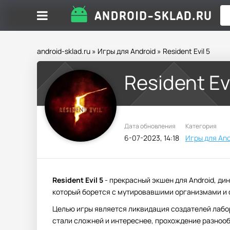
android-sklad.ru
»
Игры для Android
» Resident Evil 5
Resident Evi
Дата обновления
Категория
6-07-2023, 14:18
Игры для And
Resident Evil 5
- прекрасный экшен для Android, д
который борется с мутировавшими организмами и 
Целью игры является ликвидация создателей лабор
стали сложней и интереснее, прохождение разноо