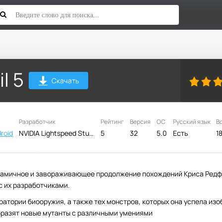
l 5
Скачать
Разработчик
Рейтинг
Версия
ОС
Русский язык
В
roid
NVIDIA Lightspeed Studios
5
32
5.0
Есть
1
инамичное и завораживающее продолжение похождений Криса Редф
с их разработчиками.
атории биооружия, а также тех монстров, которых она успела изо
бразят новые мутанты с различными умениями