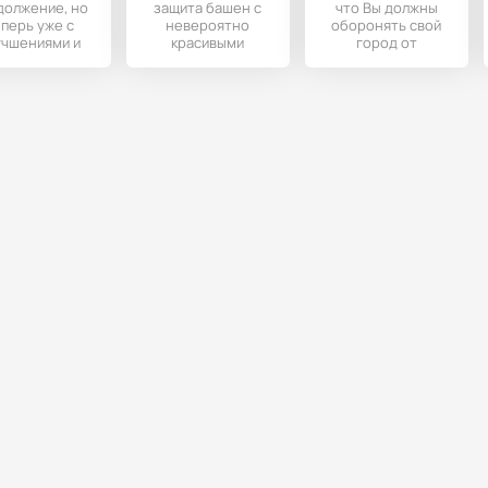
должение, но
защита башен с
что Вы должны
перь уже с
невероятно
оборонять свой
учшениями и
красивыми
город от
полнениями.
эффектами,
надвигающейся
бонусами,
армии зомби.
достижениями,
прокачкой и