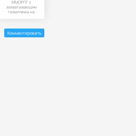
ММОРПГ с
захватывающим
геймплеем на
мобильные
устройства с
Андроидом.
Комментировать