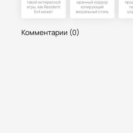
такой интересной
мрачный хоррор
про
игры, как Resident
копирующий
те
Evil может
визуальный стиль
ул
обрадовать
и геймплей
до
новость о том, что
знаменитую
вышла в
серию игр
Комментарии (0)
Resident Evil.