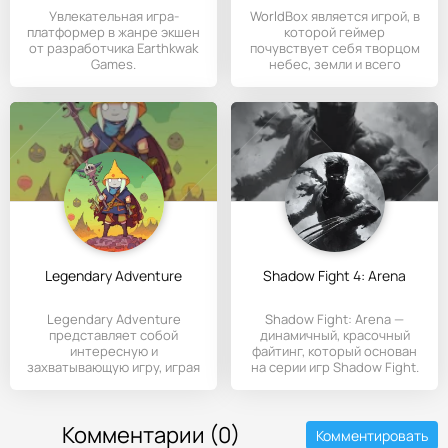
Увлекательная игра-
WorldBox является игрой, в
платформер в жанре экшен
которой геймер
от разработчика Earthkwak
почувствует себя творцом
Games.
небес, земли и всего
сущего.
Legendary Adventure
Shadow Fight 4: Arena
Legendary Adventure
Shadow Fight: Arena —
представляет собой
динамичный, красочный
интересную и
файтинг, который основан
захватывающую игру, играя
на серии игр Shadow Fight.
в которую геймер
Комментарии (0)
Комментировать