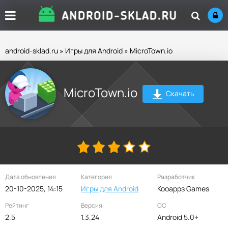
android-sklad.ru
»
Игры для Android
» MicroTown.io
MicroTown.io
Скачать
Дата обновления
Категория
Разработчик
20-10-2025, 14:15
Игры для Android
Kooapps Games
Рейтинг
Версия
ОС
2.5
1.3.24
Android 5.0+