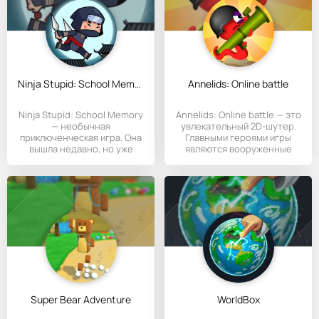
Ninja Stupid: School Memory
Annelids: Online battle
Ninja Stupid: School Memory
Annelids: Online battle — это
— необычная
увлекательный 2D-шутер.
приключенческая игра. Она
Главными героями игры
вышла недавно, но уже
являются вооруженные
пользуется
Super Bear Adventure
WorldBox