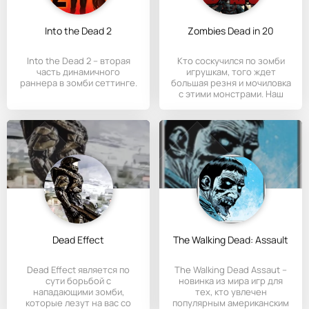
Into the Dead 2
Zombies Dead in 20
Into the Dead 2 – вторая
Кто соскучился по зомби
часть динамичного
игрушкам, того ждет
раннера в зомби сеттинге.
большая резня и мочиловка
с этими монстрами. Наш
Dead Effect
The Walking Dead: Assault
Dead Effect является по
The Walking Dead Assaut –
сути борьбой с
новинка из мира игр для
нападающими зомби,
тех, кто увлечен
которые лезут на вас со
популярным американским