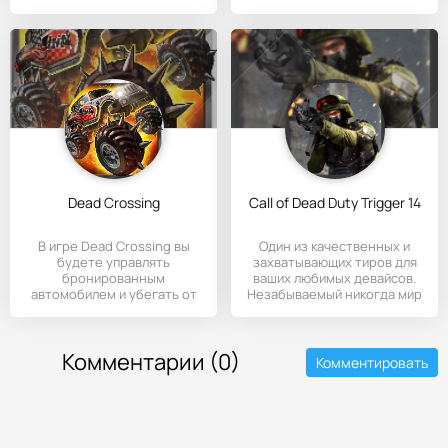
всех сторон.
Dead Crossing
Call of Dead Duty Trigger 14
В игре Dead Crossing вы
Один из качественных и
будете управлять
захватывающих тиров для
бронированным
ваших любимых девайсов.
автомобилем и убегать от
Незабываемый никогда мир
преследования
Комментарии (0)
Комментировать