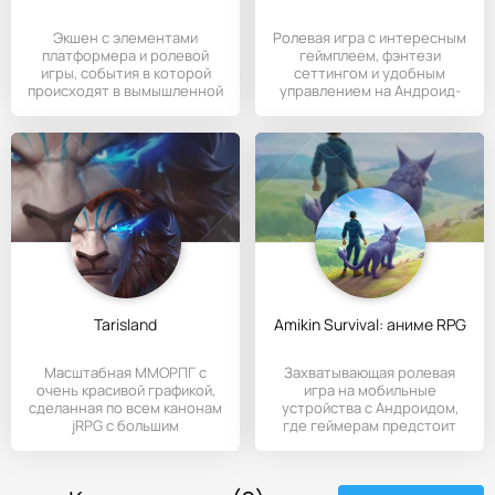
Экшен с элементами
Ролевая игра с интересным
платформера и ролевой
геймплеем, фэнтези
игры, события в которой
сеттингом и удобным
происходят в вымышленной
управлением на Андроид-
устройства.
Tarisland
Amikin Survival: аниме RPG
Масштабная ММОРПГ с
Захватывающая ролевая
очень красивой графикой,
игра на мобильные
сделанная по всем канонам
устройства с Андроидом,
jRPG с большим
где геймерам предстоит
количеством
погрузиться