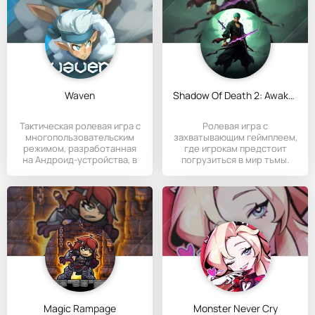
Waven
Shadow Of Death 2: Awakening
Тактическая ролевая игра с
Ролевая игра с
многопользовательским
захватывающим геймплеем,
режимом, разработанная
где игрокам предстоит
на Андроид-устройства, в
погрузиться в мир тьмы.
Magic Rampage
Monster Never Cry