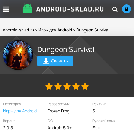
android-sklad.ru
»
Игры для Android
» Dungeon Survival
Dungeon Survival
Скачать
Категория
Разработчик
Рейтинг
Игры для Android
Frozen Frog
5
Версия
ОС
Русский язык
2.0.5
Android 5.0+
Есть