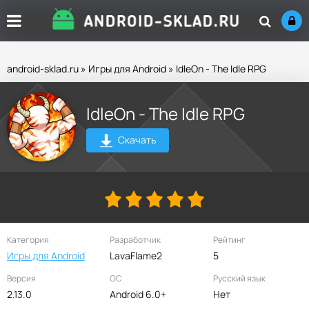
android-sklad.ru
»
Игры для Android
» IdleOn - The Idle RPG
IdleOn - The Idle RPG
Скачать
Категория
Разработчик
Рейтинг
Игры для Android
LavaFlame2
5
Версия
ОС
Русский язык
2.13.0
Android 6.0+
Нет