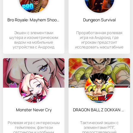
Bro Royale: Mayhem Shooter
Dungeon Survival
Экшен с элементами
Проработанная ролевая
шутера и изометрическим
игра на Андроид, где
видом на мобильные
игрокам предстоит
устройства с Андроид.
исследовать масштабные
подземелья с
Monster Never Cry
DRAGON BALL Z DOKKAN BATTLE
Ролевая игра с интересным
Tактический экшен с
геймплеем, фэнтези
элементами РПГ,
сеттингом и удобным
предоставляющий