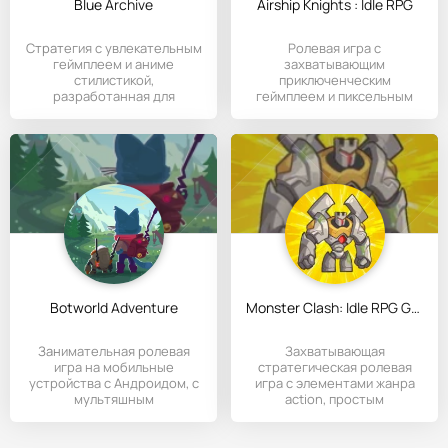
Blue Archive
Airship Knights : Idle RPG
Cтратегия с увлекательным
Ролевая игра с
геймплеем и аниме
захватывающим
стилистикой,
приключенческим
разработанная для
геймплеем и пиксельным
Андроид-устройств.
оформлением на
Botworld Adventure
Monster Clash: Idle RPG Games
Занимательная ролевая
Захватывающая
игра на мобильные
стратегическая ролевая
устройства с Андроидом, с
игра с элементами жанра
мультяшным
action, простым
стилистическим
управлением и