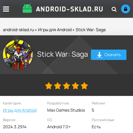
android-sklad.ru
»
Игры для Android
» Stick War: Saga
Stick War: Saga
Скачать
Категория
Разработчик
Рейтинг
Игры для Android
Max Games Studios
5
Версия
ОС
Русский язык
2024.3.2914
Android 7.0+
Есть