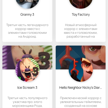
Granny 3
Toy Factory
Третья часть легендарного
Новый атмосферный
хоррор-квеста с
хоррор с элементами
элементами головоломки
квеста и головоломки,
на Андроид.
разработанный на
мобильные устройства
Ice Scream 3
Hello Neighbor Nicky's Diaries
Третья часть популярного
Приключенческий хоррор с
ужастика про злого
увлекательным геймплеем,
мороженщика Рода,
созданный на основе