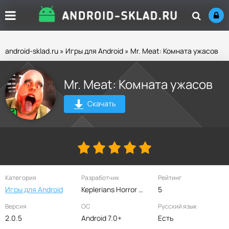
android-sklad.ru
»
Игры для Android
» Mr. Meat: Комната ужасов
Mr. Meat: Комната ужасов
Скачать
Категория
Разработчик
Рейтинг
Игры для Android
Keplerians Horror Games
5
Версия
ОС
Русский язык
2.0.5
Android 7.0+
Есть