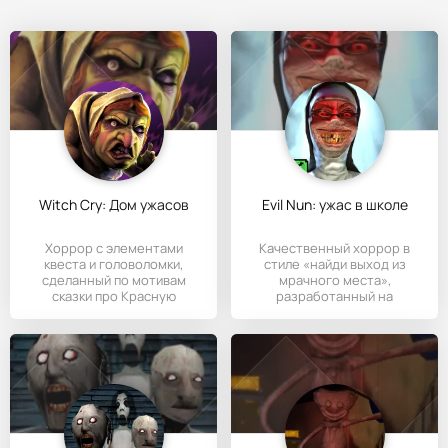
Witch Cry: Дом ужасов
Evil Nun: ужас в школе
Хоррор с элементами
Качественный хоррор в
квеста и головоломки,
стиле «найди выход из
сделанный по мотивам
мрачного места»,
сказки про Красную
разработанный на
Шапочку.
Андроид-устройства.