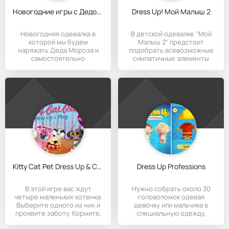
Новогодние игры с Дедом Морозом
Dress Up! Мой Малыш 2
Новогодняя одевалка в
В детской одевалке "Мой
которой мы будем
Малыш 2" предстоит
наряжать Деда Мороза и
подобрать всевозможные
самостоятельно
симпатичные элементы
придумывать ему
Kitty Cat Pet Dress Up & Care
Dress Up Professions
В этой игре вас ждут
Нужно собрать около 30
четыре маленьких котенка.
головоломок одевая
Выберите одного из них и
девочку или мальчика в
проявите заботу. Кормите,
специальную одежду,
которая