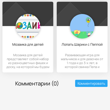
Мозаика для детей
Лопать Шарики с Пеппой
Мозаика для детей
Развивающая игра для
представляет собой набор
мальчиков и для девочек от
из разноцветных фишек и
1 года и до 3-х лет, в
доску, на которой мы будем
которой свинка Пепа и
Комментарии (0)
Комментировать