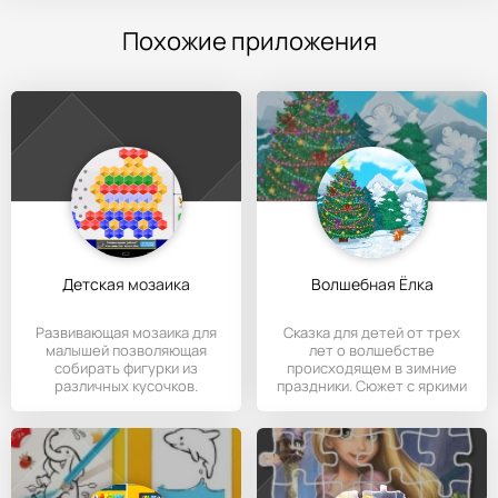
Похожие приложения
Детская мозаика
Волшебная Ёлка
Развивающая мозаика для
Сказка для детей от трех
малышей позволяющая
лет о волшебстве
собирать фигурки из
происходящем в зимние
различных кусочков.
праздники. Сюжет с яркими