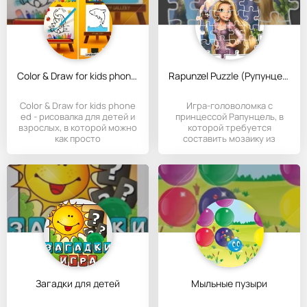
Color & Draw for kids phone ed
Rapunzel Puzzle (Рупунцель пазл)
Color & Draw for kids phone
Игра-головоломка с
ed - рисовалка для детей и
принцессой Рапунцель, в
взрослых, в которой можно
которой требуется
как просто
составить мозаику из
множества
Загадки для детей
Мыльные пузыри