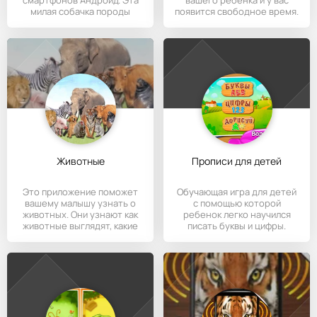
милая собачка породы
появится свободное время.
Чихуахуа,
Кроме
Животные
Прописи для детей
Это приложение поможет
Обучающая игра для детей
вашему малышу узнать о
с помощью которой
животных. Они узнают как
ребенок легко научился
животные выглядят, какие
писать буквы и цифры.