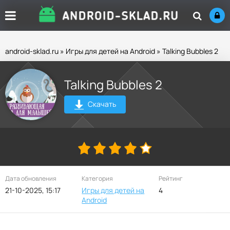
android-sklad.ru
»
Игры для детей на Android
» Talking Bubbles 2
Talking Bubbles 2
Скачать
Дата обновления
Категория
Рейтинг
21-10-2025, 15:17
Игры для детей на
4
Android