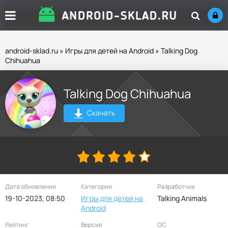
android-sklad.ru
»
Игры для детей на Android
» Talking Dog
Chihuahua
Talking Dog Chihuahua
Скачать
Дата обновления
Категория
Разработчик
19-10-2023, 08:50
Игры для детей на
Talking Animals
Android
Рейтинг
Версия
ОС