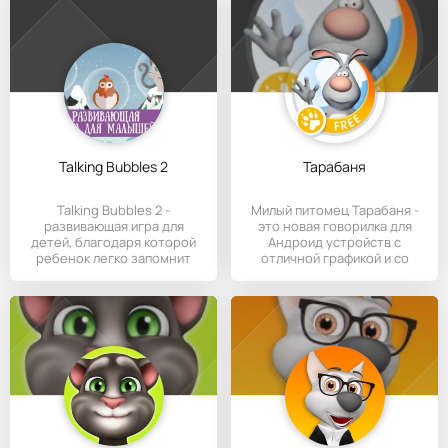
Talking Bubbles 2
Тарабаня
Talking Bubbles 2 -
Милый питомец Тарабаня -
развивающая игра для
это новая говорилка для
детей, благодаря которой
Андроид устройств с
ребенок легко запомнит
отличной графикой и со
голоса
сменной