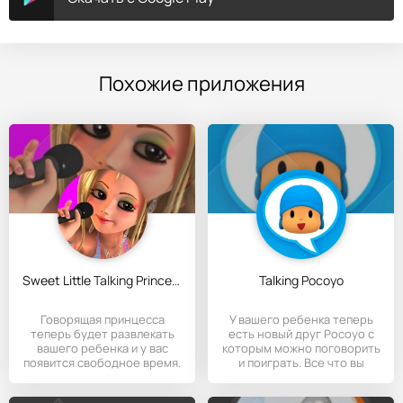
Похожие приложения
Sweet Little Talking Princess
Talking Pocoyo
Говорящая принцесса
У вашего ребенка теперь
теперь будет развлекать
есть новый друг Pocoyo с
вашего ребенка и у вас
которым можно поговорить
появится свободное время.
и поиграть. Все что вы
Кроме