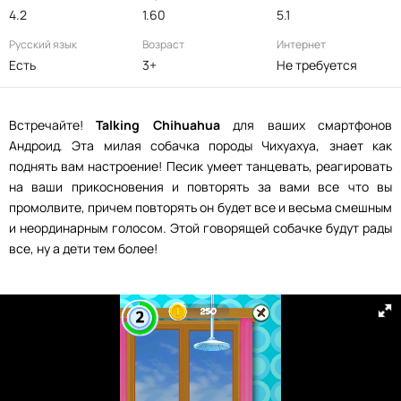
4.2
1.60
5.1
Русский язык
Возраст
Интернет
Есть
3+
Не требуется
Встречайте!
Talking Chihuahua
для ваших смартфонов
Андроид. Эта милая собачка породы Чихуахуа, знает как
поднять вам настроение! Песик умеет танцевать, реагировать
на ваши прикосновения и повторять за вами все что вы
промолвите, причем повторять он будет все и весьма смешным
и неординарным голосом. Этой говорящей собачке будут рады
все, ну а дети тем более!