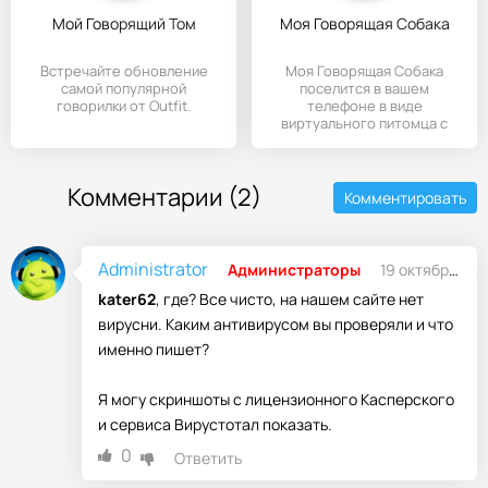
Мой Говорящий Том
Моя Говорящая Собака
Встречайте обновление
Моя Говорящая Собака
самой популярной
поселится в вашем
говорилки от Outfit.
телефоне в виде
виртуального питомца с
которым нужно играть
Комментарии (2)
Комментировать
Administrator
Администраторы
19 октября 2013 23:57
kater62
, где? Все чисто, на нашем сайте нет
вирусни. Каким антивирусом вы проверяли и что
именно пишет?
Я могу скриншоты с лицензионного Касперского
и сервиса Вирустотал показать.
0
Ответить