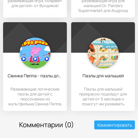
развивающая игра «Алфавит
развивающая игра для
для детей» от Вундиков!
малышей Dr. Panda's
Supermarket для Андроид
обязательно
Свинка Пеппа - пазлы для малышей
Пазлы для малышей
Развивающие логические
Пазлы для малышей
пазлы для детей с
прекрасно подойдут для
персонажем из
детей от 6 месяцев и
мультфильма Свинка Пеппа,
помогут им развивать
которая любит
мелкую моторику
Комментарии (0)
Комментировать