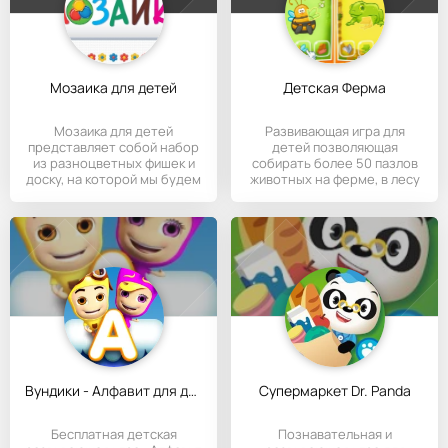
Мозаика для детей
Детская Ферма
Мозаика для детей
Развивающая игра для
представляет собой набор
детей позволяющая
из разноцветных фишек и
собирать более 50 пазлов
доску, на которой мы будем
животных на ферме, в лесу
и море.
Вундики - Алфавит для детей
Супермаркет Dr. Panda
Бесплатная детская
Познавательная и