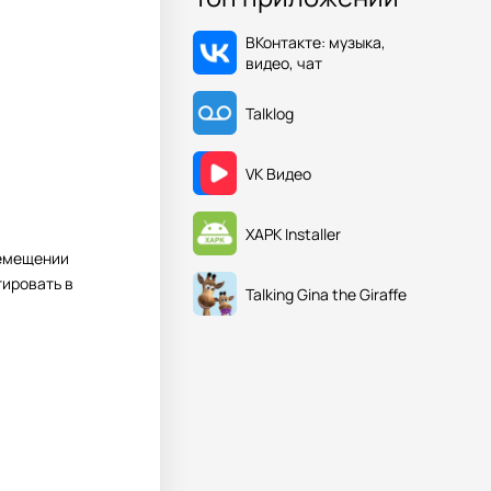
ВКонтакте: музыка,
видео, чат
Talklog
VK Видео
XAPK Installer
ремещении
тировать в
Talking Gina the Giraffe