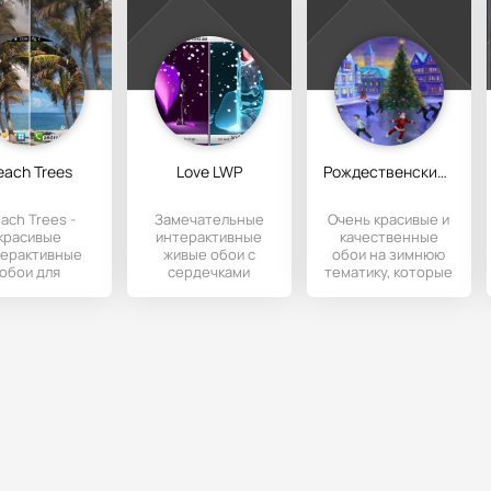
each Trees
Love LWP
Рождественский Каток
ach Trees -
Замечательные
Очень красивые и
красивые
интерактивные
качественные
терактивные
живые обои с
обои на зимнюю
обои для
сердечками
тематику, которые
ндроида с
различной формы
создают
ающимися от
и цвета для
праздничную
а пальмами на
заставки Вашего
предновогоднюю