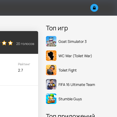
Топ игр
Goat Simulator 3
20
голосов
WC War (Toilet War)
Рейтинг
Toilet Fight
2.7
FIFA 16 Ultimate Team
Stumble Guys
Топ приложений