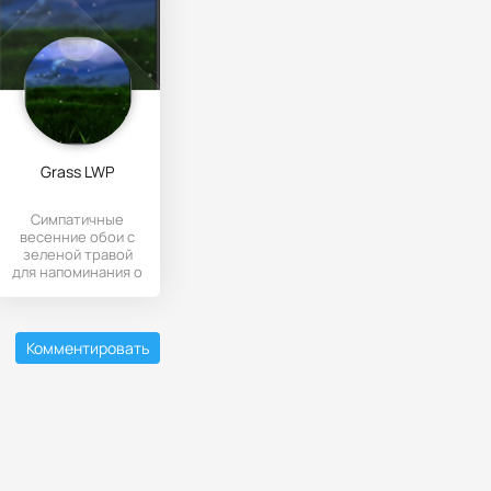
Grass LWP
Симпатичные
весенние обои с
зеленой травой
для напоминания о
теплых деньках.
Комментировать