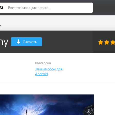
y
ny
Скачать
Категория
Живые обои для
Android