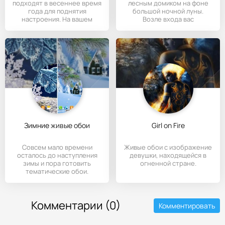
подходят в весеннее время
лесным домиком на фоне
года для поднятия
большой ночной луны.
настроения. На вашем
Возле входа вас
экране
приветствует
Зимние живые обои
Girl on Fire
Совсем мало времени
Живые обои с изображение
осталось до наступления
девушки, находящейся в
зимы и пора готовить
огненной стране.
тематические обои.
Комментарии (0)
Комментировать