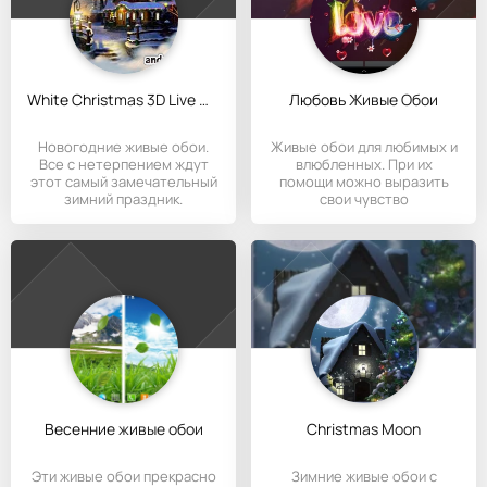
White Christmas 3D Live Wall
Любовь Живые Обои
Новогодние живые обои.
Живые обои для любимых и
Все с нетерпением ждут
влюбленных. При их
этот самый замечательный
помощи можно выразить
зимний праздник.
свои чувство
Поставьте
противоположному
Весенние живые обои
Christmas Moon
Эти живые обои прекрасно
Зимние живые обои с