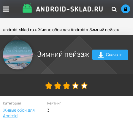
android-sklad.ru
»
Живые обои для Android
» Зимний пейзаж
Зимний пейзаж
Скачать
Категория
Рейтинг
Живые обои для
3
Android