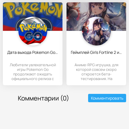
Дата выхода Pokemon Go в России перенесена на несколько дней
Геймплей Girls Fortline 2 и открытие бета-теста
Любители увлекательной
Аниме-RPG игрушка, для
игры Pokemon Go
которой совсем скоро
продолжают ожидать
откроется бета-
официального релиза с
тестирования. На
дополнениями от
Китайском TapTap
Комментарии (0)
Комментировать