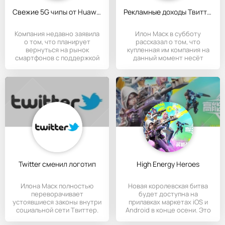
Свежие 5G чипы от Huawei уже тестируются
Рекламные доходы Твиттер сократились на 50%
Компания недавно заявила
Илон Маск в субботу
о том, что планирует
рассказал о том, что
вернуться на рынок
купленная им компания на
смартфонов с поддержкой
данный момент несёт
5G, что
солидные
Twitter сменил логотип
High Energy Heroes
Илона Маск полностью
Новая королевская битва
переворачивает
будет доступна на
устоявшиеся законы внутри
прилавках маркетах iOS и
социальной сети Твиттер.
Android в конце осени. Это