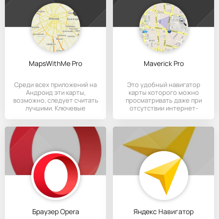
MapsWithMe Pro
Maverick Pro
Среди всех приложений на
Это удобный навигатор
Андроид эти карты,
карты которого можно
возможно, следует считать
просматривать даже при
лучшими. Ключевые
отсутствии интернет-
соединения.
Браузер Opera
Яндекс Навигатор