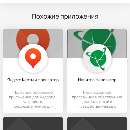
Похожие приложения
Яндекс Карты и Навигатор
Навител Навигатор
Полезное мобильное
Навигационное
приложение для Андроид-
программное обеспечение
устройств,
для водителей и
предназначенное для
путешественников с
создания маршрутов по
широким функционалом.