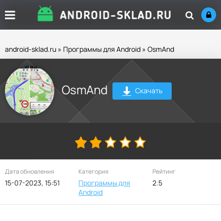
android-sklad.ru
»
Программы для Android
» OsmAnd
OsmAnd
Скачать
Дата обновления
Категория
Рейтинг
15-07-2023, 15:51
Программы для
2.5
Android