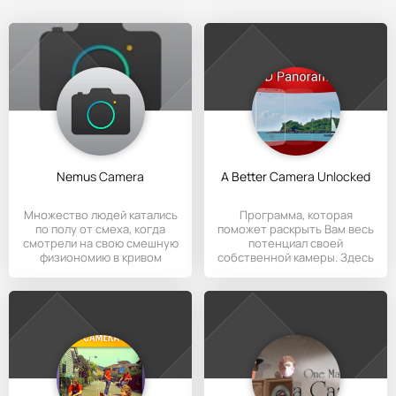
Nemus Camera
A Better Camera Unlocked
Множество людей катались
Программа, которая
по полу от смеха, когда
поможет раскрыть Вам весь
смотрели на свою смешную
потенциал своей
физиономию в кривом
собственной камеры. Здесь