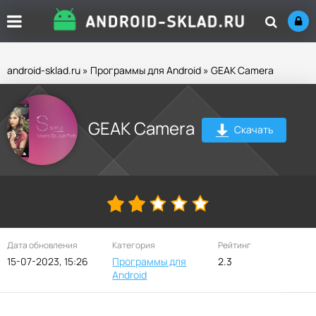
android-sklad.ru
»
Программы для Android
» GEAK Camera
GEAK Camera
Скачать
Дата обновления
Категория
Рейтинг
15-07-2023, 15:26
Программы для
2.3
Android