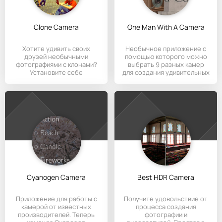
Clone Camera
One Man With A Camera
Хотите удивить своих
Необычное приложение с
друзей необычными
помощью которого можно
фотографиями с клонами?
выбрать 9 разных камер
Установите себе
для создания удивительных
приложение Clone
Cyanogen Camera
Best HDR Camera
Приложение для работы с
Получите удовольствие от
камерой от известных
процесса создания
производителей. Теперь
фотографии и