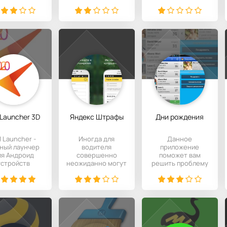
ямо в своём
устройства. С его
Андроид, в
обильном
помощью можно
которой для
снимать
снятия защиты
Launcher 3D
Яндекс Штрафы
Дни рождения
 Launcher -
Иногда для
Данное
ный лаунчер
водителя
приложение
ля Андроид
совершенно
поможет вам
устройств
неожиданно могут
решить проблему
личается от
приходить
как не забыть
огов тем, что
платежки на
день рождения
имеет
оплату штрафов. С
близкого человека
и