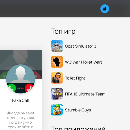
Топ игр
Goat Simulator 3
WC War (Toilet War)
Toilet Fight
FIFA 16 Ultimate Team
Fake Call
Stumble Guys
Иногда бывают
такие ситуации,
когда нужно
срочно уйти с
Топ приложений