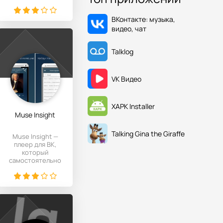
неудачного
свидания или с
неинтересной
ВКонтакте: музыка,
видео, чат
Talklog
VK Видео
XAPK Installer
Muse Insight
Talking Gina the Giraffe
Muse Insight —
плеер для ВК,
который
самостоятельно
подбирает для
проигрывания
композиции
исходя