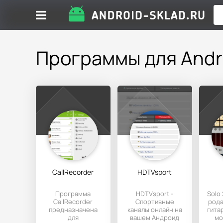
Программы для Andr
CallRecorder
HDTVsport
Программа
HDTVsport -
Solo 
CallRecorder
Спортивные
рода
предназначена
каналы онлайн на
гита
для
вашем Андроид
мо