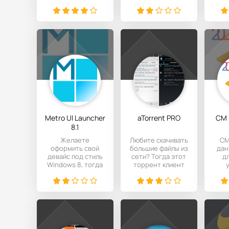
автоматической
устройстве. Это
пр
записи
приложение
м
телефонных
позволяет вам
разговоров с
линии, на
Metro UI Launcher
aTorrent PRO
CM 
8.1
Желаете
Любите скачивать
CM
оформить свой
большие файлы из
дан
девайс под стиль
сети? Тогда этот
д
Windows 8, тогда
торрент клиент
данный лаучер
может очень вам
от
создан
пригодится. Он
анал
специально для
эти