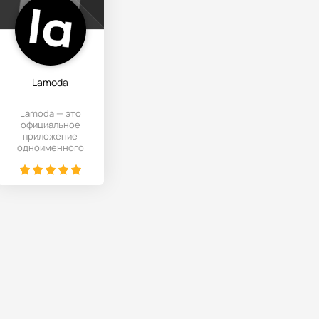
Lamoda
Lamoda — это
официальное
приложение
одноименного
интернет-
магазина,
разработанное
специально для