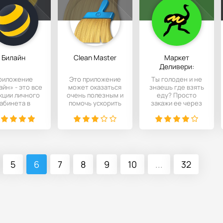
Билайн
Clean Master
Маркет
Деливери:
Delivery Club
риложение
Это приложение
Ты голоден и не
айн» - это все
может оказаться
знаешь где взять
кции личного
очень полезным и
еду? Просто
абинета в
помочь ускорить
закажи ее через
телефоне
работу вашего
приложение
Андроид.
телефона или
Delivery Club и
планшета
ожидай
5
6
7
8
9
10
...
32