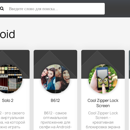
oid
Solo 2
B612
Cool Zipper Lock
Screen
2 - это своего
B612 - самое
Cool Zipper Lock
 виртуальная
оптимальное
Screen -
ра, на которой
приложение для
креативная
жно играть
селфи на Android-
блокировка экрана