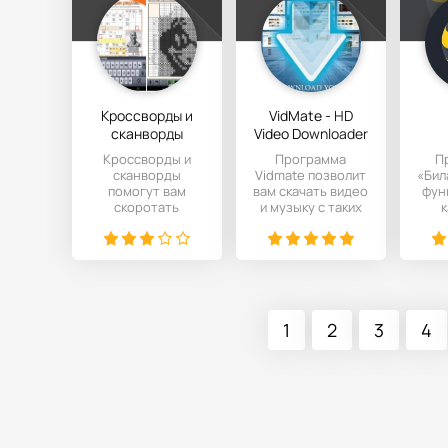
Кроссворды и
VidMate - HD
сканворды
Video Downloader
Кроссворды и
Программа
П
сканворды
Vidmate позволит
«Бил
помогут вам
вам скачать видео
фун
скоротать
и музыку c таких
к
свободное время
популярных
и заодно
сервисов как
проверить свои
Vimeo,
умственные
1
2
3
4